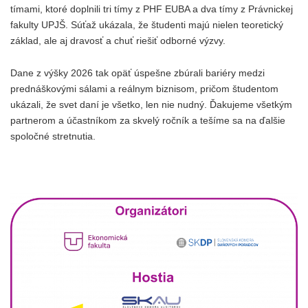
tímami, ktoré doplnili tri tímy z PHF EUBA a dva tímy z Právnickej
fakulty UPJŠ. Súťaž ukázala, že študenti majú nielen teoretický
základ, ale aj dravosť a chuť riešiť odborné výzvy.
Dane z výšky 2026 tak opäť úspešne zbúrali bariéry medzi
prednáškovými sálami a reálnym biznisom, pričom študentom
ukázali, že svet daní je všetko, len nie nudný. Ďakujeme všetkým
partnerom a účastníkom za skvelý ročník a tešíme sa na ďalšie
spoločné stretnutia.