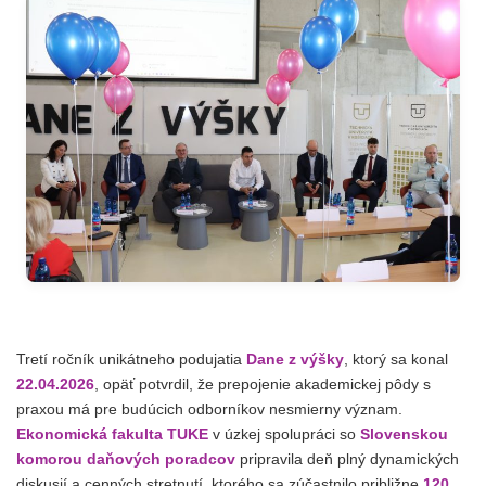
Tretí ročník unikátneho podujatia
Dane z výšky
, ktorý sa konal
22.04.2026
, opäť potvrdil, že prepojenie akademickej pôdy s
praxou má pre budúcich odborníkov nesmierny význam.
Ekonomická fakulta TUKE
v úzkej spolupráci so
Slovenskou
komorou daňových poradcov
pripravila deň plný dynamických
diskusií a cenných stretnutí, ktorého sa zúčastnilo približne
120