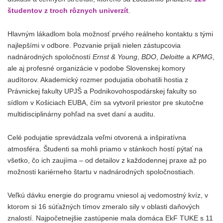
študentov z troch rôznych univerzít
.
Hlavným lákadlom bola možnosť prvého reálneho kontaktu s tými
najlepšími v odbore. Pozvanie prijali nielen zástupcovia
nadnárodných spoločností
Ernst & Young
,
BDO
,
Deloitte
a
KPMG
,
ale aj profesné organizácie v podobe Slovenskej komory
audítorov. Akademický rozmer podujatia obohatili hostia z
Právnickej fakulty UPJŠ a Podnikovohospodárskej fakulty so
sídlom v Košiciach EUBA, čím sa vytvoril priestor pre skutočne
multidisciplinárny pohľad na svet daní a auditu.
Celé podujatie sprevádzala veľmi otvorená a inšpiratívna
atmosféra. Študenti sa mohli priamo v stánkoch hostí pýtať na
všetko, čo ich zaujíma – od detailov z každodennej praxe až po
možnosti kariérneho štartu v nadnárodných spoločnostiach.
Veľkú dávku energie do programu vniesol aj vedomostný kvíz, v
ktorom si 16 súťažných tímov zmeralo sily v oblasti daňových
znalostí. Najpočetnejšie zastúpenie mala domáca EkF TUKE s 11